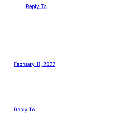
Reply To
Sam
February 11, 2022
Lorem ipsum dolor sit amet Lorem Ipsn gravida
nibh vel velit auctor aliqunean sollicitudinlorem
quisbendum auci elit consequat ipsutis sem nibh
id elit. Duis sed odio sit amet nibh vulput amet
mauris. Morbiaccumsan ipsum.
Reply To
Leave a Reply