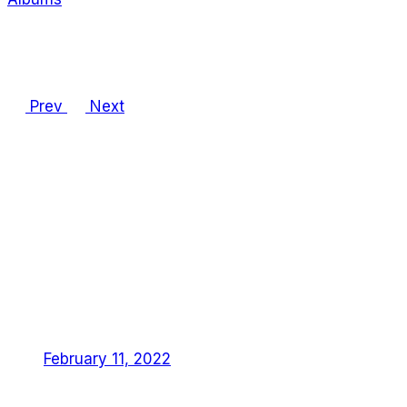
share on
Prev
Next
3 Comments
Tom
February 11, 2022
Lorem ipsum dolor sit amet Lorem Ipsn gravida