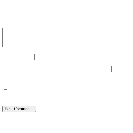
Your email address will not be published.
Required
fields are marked
*
Your Comment *
Your Name *
Your Email *
Website
Save my name, email, and website in this browser
for the next time I comment.
Post Comment